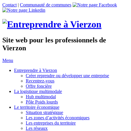
Contact
|
Communauté de communes
Site web pour les professionnels de
Vierzon
Menu
Entreprendre à Vierzon
Créer reprendre ou développer une entreprise
Recentrez-vous
Offre
foncière
La logistique multimodale
Hub multimodal
Pôle Poids lourds
Le territoire économique
Situation stratégique
Les zones d’activités économiques
Les entreprises du territoire
Les réseaux