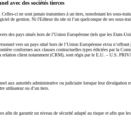
el avec des sociétés tierces
. Celles-ci ne sont jamais transmises à un tiers, nonobstant les sous-trai
iciel de gestion. Ni l'Editeur du site ni l’un quelconque de ses sous-tr
 vers des pays situés hors de l’Union Européenne (tels que les Etats-Un
sonnel vers un pays situé hors de l’Union Européenne et/ou n’offrant 
ontière conformes aux clauses contractuelles types édictées par la Com
de la relation client notamment (CRM), sont régis par le E.U. – U.S.
ux autorités administrative ou judiciaire lorsque leur divulgation est né
re utilisateur ou d’un tiers.
es afin de garantir un niveau de sécurité adapté au risque et afin que l