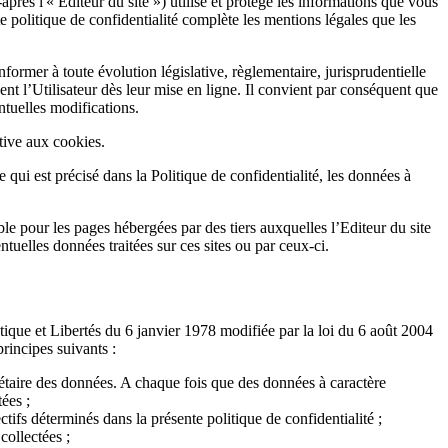
-après l'« Editeur du site ») utilise et protège les informations que vous
tte politique de confidentialité complète les mentions légales que les
former à toute évolution législative, règlementaire, jurisprudentielle
ent l’Utilisateur dès leur mise en ligne. Il convient par conséquent que
ntuelles modifications.
ative aux cookies.
e qui est précisé dans la Politique de confidentialité, les données à
able pour les pages hébergées par des tiers auxquelles l’Editeur du site
ntuelles données traitées sur ces sites ou par ceux-ci.
ique et Libertés du 6 janvier 1978 modifiée par la loi du 6 août 2004
principes suivants :
priétaire des données. A chaque fois que des données à caractère
tées ;
ctifs déterminés dans la présente politique de confidentialité ;
collectées ;