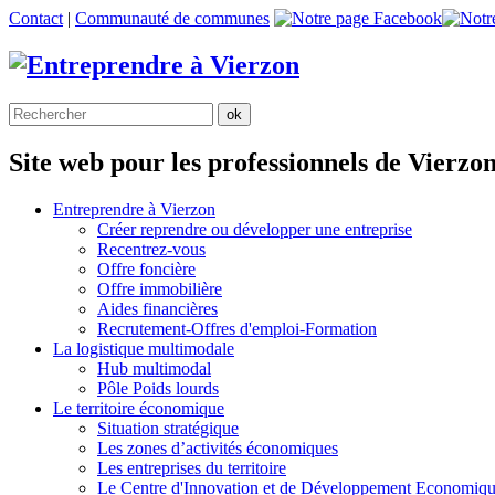
Contact
|
Communauté de communes
Site web pour les professionnels de Vierzo
Entreprendre à Vierzon
Créer reprendre ou développer une entreprise
Recentrez-vous
Offre
foncière
Offre
immobilière
Aides financières
Recrutement-Offres d'emploi-Formation
La logistique multimodale
Hub multimodal
Pôle Poids lourds
Le territoire économique
Situation stratégique
Les zones d’activités économiques
Les entreprises du territoire
Le Centre d'Innovation et de Développement Economiq