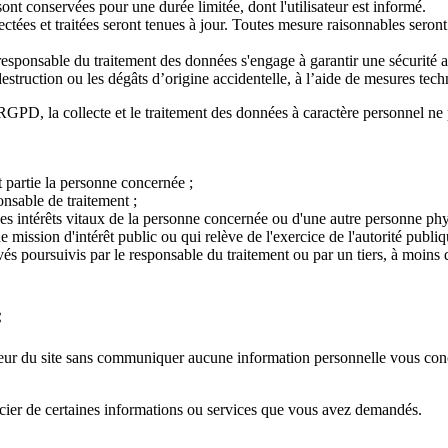
nt conservées pour une durée limitée, dont l'utilisateur est informé.
lectées et traitées seront tenues à jour. Toutes mesure raisonnables sero
 le responsable du traitement des données s'engage à garantir une sécurit
la destruction ou les dégâts d’origine accidentelle, à l’aide de mesures te
 RGPD, la collecte et le traitement des données à caractère personnel ne 
t partie la personne concernée ;
nsable de traitement ;
des intérêts vitaux de la personne concernée ou d'une autre personne phy
e mission d'intérêt public ou qui relève de l'exercice de l'autorité publiq
rivés poursuivis par le responsable du traitement ou par un tiers, à moin
:
Editeur du site sans communiquer aucune information personnelle vous co
icier de certaines informations ou services que vous avez demandés.