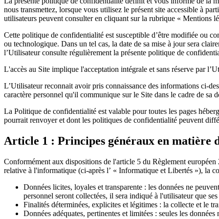
La présente politique de confidentialité définit et vous informe d
nous transmettez, lorsque vous utilisez le présent site accessible à par
utilisateurs peuvent consulter en cliquant sur la rubrique « Mentions l
Cette politique de confidentialité est susceptible d’être modifiée ou c
ou technologique. Dans un tel cas, la date de sa mise à jour sera claire
l’Utilisateur consulte régulièrement la présente politique de confidenti
L'accès au Site implique l'acceptation intégrale et sans réserve par l’Ut
L’Utilisateur reconnait avoir pris connaissance des informations ci-dess
caractère personnel qu'il communique sur le Site dans le cadre de sa 
La Politique de confidentialité est valable pour toutes les pages héberg
pourrait renvoyer et dont les politiques de confidentialité peuvent diffé
Article 1 : Principes généraux en matière d
Conformément aux dispositions de l'article 5 du Règlement européen 20
relative à l'informatique (ci-après l’ « Informatique et Libertés »), la c
Données licites, loyales et transparente : les données ne peuvent
personnel seront collectées, il sera indiqué à l'utilisateur que s
Finalités déterminées, explicites et légitimes : la collecte et le
Données adéquates, pertinentes et limitées : seules les données n