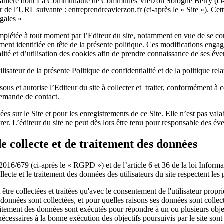
e la manière dont La Communauté de Communes Vierzon Sologne Berry
(ci
tir de l’URL suivante : entreprendreavierzon.fr
(ci-après le « Site »). Ce
égales »
omplétée à tout moment par l’Editeur du site, notamment en vue de se con
ment identifiée en tête de la présente politique. Ces modifications engag
alité et d’utilisation des cookies afin de prendre connaissance de ses éve
ilisateur de la présente Politique de confidentialité et de la politique rel
ous et autorise l’Editeur du site à collecter et traiter, conformément à c
demande de contact.
ées sur le Site et pour les enregistrements de ce Site. Elle n’est pas val
rer. L’éditeur du site ne peut dès lors être tenu pour responsable des éve
e collecte et de traitement des données
16/679 (ci-après le « RGPD ») et de l’article 6 et 36 de la loi Informat
ollecte et le traitement des données des utilisateurs du site respectent les 
 être collectées et traitées qu'avec le consentement de l'utilisateur pro
es données sont collectées, et pour quelles raisons ses données sont collec
 traitement des données sont exécutés pour répondre à un ou plusieurs obje
écessaires à la bonne exécution des objectifs poursuivis par le site sont 