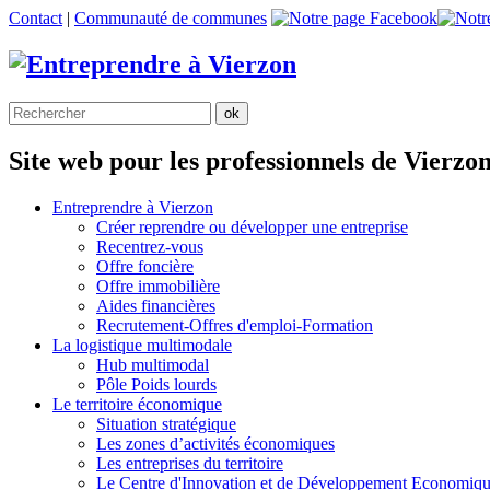
Contact
|
Communauté de communes
Site web pour les professionnels de Vierzo
Entreprendre à Vierzon
Créer reprendre ou développer une entreprise
Recentrez-vous
Offre
foncière
Offre
immobilière
Aides financières
Recrutement-Offres d'emploi-Formation
La logistique multimodale
Hub multimodal
Pôle Poids lourds
Le territoire économique
Situation stratégique
Les zones d’activités économiques
Les entreprises du territoire
Le Centre d'Innovation et de Développement Economiq