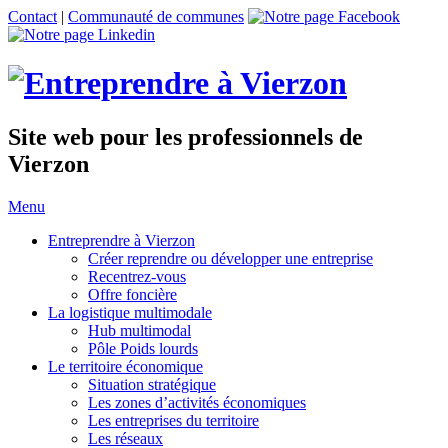
Contact
|
Communauté de communes
Site web pour les professionnels de
Vierzon
Menu
Entreprendre à Vierzon
Créer reprendre ou développer une entreprise
Recentrez-vous
Offre
foncière
La logistique multimodale
Hub multimodal
Pôle Poids lourds
Le territoire économique
Situation stratégique
Les zones d’activités économiques
Les entreprises du territoire
Les réseaux