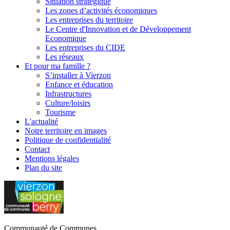
Situation stratégique
Les zones d’activités économiques
Les entreprises du territoire
Le Centre d'Innovation et de Développement
Economique
Les entreprises du CIDE
Les réseaux
Et pour ma famille ?
S’installer à Vierzon
Enfance et éducation
Infrastructures
Culture/loisirs
Tourisme
L'
actualité
Notre territoire en images
Politique de confidentialité
Contact
Mentions légales
Plan du site
Communauté de Communes