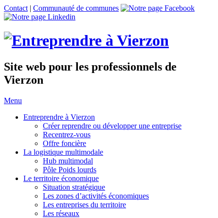
Contact
|
Communauté de communes
Site web pour les professionnels de
Vierzon
Menu
Entreprendre à Vierzon
Créer reprendre ou développer une entreprise
Recentrez-vous
Offre
foncière
La logistique multimodale
Hub multimodal
Pôle Poids lourds
Le territoire économique
Situation stratégique
Les zones d’activités économiques
Les entreprises du territoire
Les réseaux